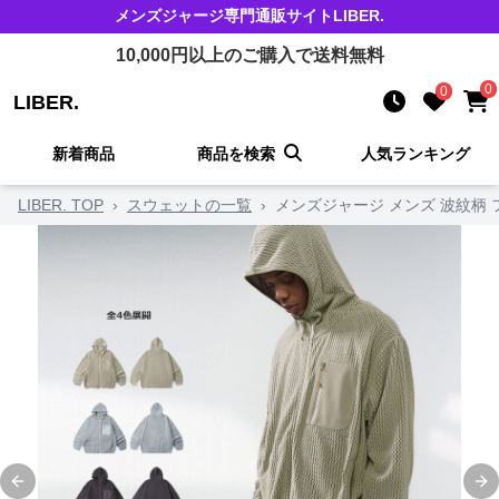
メンズジャージ
専門通販サイト
LIBER.
10,000
円以上のご購入で送料無料
0
0
LIBER.
新着商品
商品を検索
人気ランキング
LIBER. TOP
›
スウェットの一覧
›
メンズジャージ メンズ 波紋柄 
Previous slide
Ne