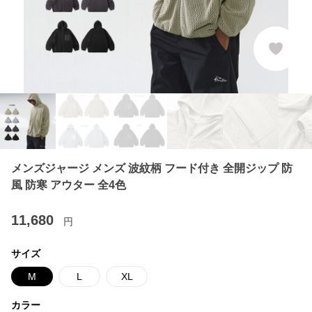
メンズジャージ メンズ 波紋柄 フード付き 全開ジップ 防
風 防寒 アウター 全4色
11,680
円
サイズ
M
L
XL
カラー