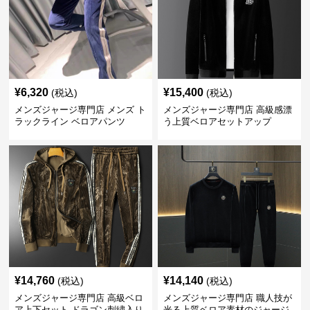
¥
6,320
¥
15,400
(税込)
(税込)
メンズジャージ専門店 メンズ ト
メンズジャージ専門店 高級感漂
ラックライン ベロアパンツ
う上質ベロアセットアップ
¥
14,760
¥
14,140
(税込)
(税込)
メンズジャージ専門店 高級ベロ
メンズジャージ専門店 職人技が
ア上下セット ドラゴン刺繍入り
光る上質ベロア素材のジャージ