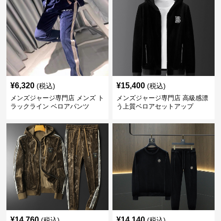
¥
6,320
¥
15,400
(税込)
(税込)
メンズジャージ専門店 メンズ ト
メンズジャージ専門店 高級感漂
ラックライン ベロアパンツ
う上質ベロアセットアップ
¥
14,760
¥
14,140
(税込)
(税込)