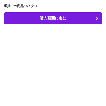
選択中の商品: S / クロ
選択中の商品: S / クロ
購入画面に進む
購入画面に進む
LIBER.
について
会社概要
利用規約