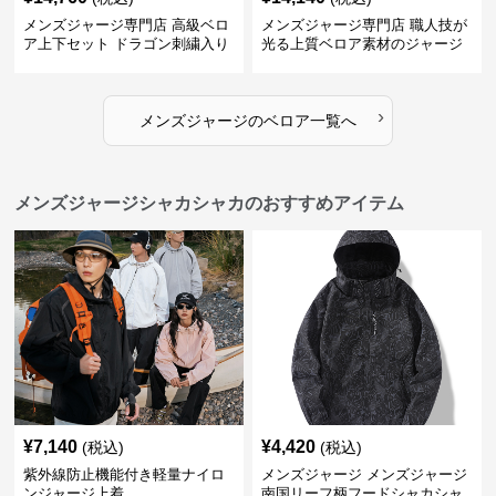
メンズジャージ専門店 高級ベロ
メンズジャージ専門店 職人技が
ア上下セット ドラゴン刺繍入り
光る上質ベロア素材のジャージ
上下セット
›
メンズジャージ
の
ベロア
一覧へ
メンズジャージシャカシャカのおすすめアイテム
¥
7,140
¥
4,420
(税込)
(税込)
紫外線防止機能付き軽量ナイロ
メンズジャージ メンズジャージ
ンジャージ上着
南国リーフ柄フードシャカシャ