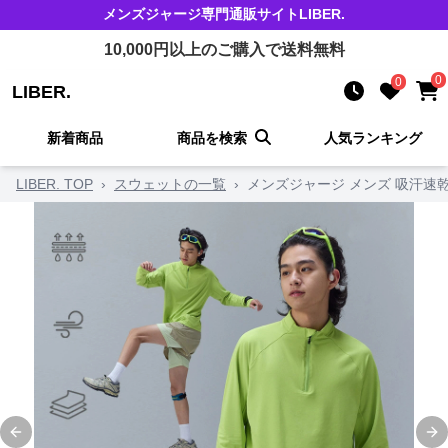
メンズジャージ
専門通販サイト
LIBER.
10,000
円以上のご購入で送料無料
0
0
LIBER.
新着商品
商品を検索
人気ランキング
LIBER. TOP
›
スウェットの一覧
›
メンズジャージ メンズ 吸汗速乾
Previous slide
Ne