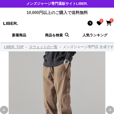
メンズジャージ
専門通販サイト
LIBER.
10,000
円以上のご購入で送料無料
0
0
LIBER.
新着商品
商品を検索
人気ランキング
LIBER. TOP
›
スウェットの一覧
›
メンズジャージ専門店 生成です
Previous slide
Ne