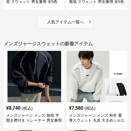
首 スウェット 男女兼用 全5色
無地 スウェット 男女兼用 全5色
2025新作
2025新作
›
人気アイテム一覧へ
メンズジャージスウェットの新着アイテム
¥
8,740
¥
7,580
(税込)
(税込)
メンズジャージ メンズ 無地 半
メンズジャージ メンズ 秋冬 重
開き襟付き トレーナー 男女兼用
厚スウェット 丸首 大きめシルエ
春秋 2025新作
ット 全2色