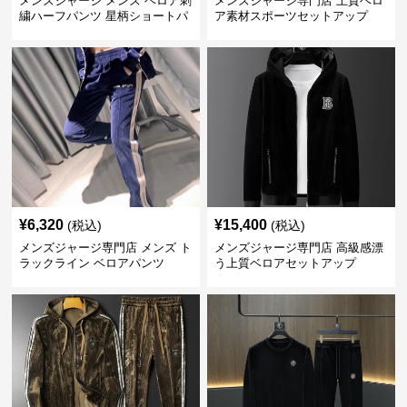
メンズジャージ メンズ ベロア刺
メンズジャージ専門店 上質ベロ
繍ハーフパンツ 星柄ショートパ
ア素材スポーツセットアップ
ンツ
¥
6,320
¥
15,400
(税込)
(税込)
メンズジャージ専門店 メンズ ト
メンズジャージ専門店 高級感漂
ラックライン ベロアパンツ
う上質ベロアセットアップ