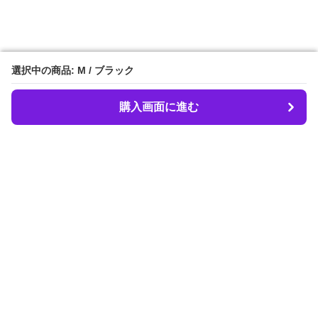
選択中の商品: M / ブラック
選択中の商品: M / ブラック
購入画面に進む
購入画面に進む
LIBER.
について