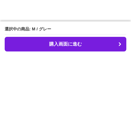
選択中の商品: M / グレー
選択中の商品: M / グレー
購入画面に進む
購入画面に進む
LIBER.
について