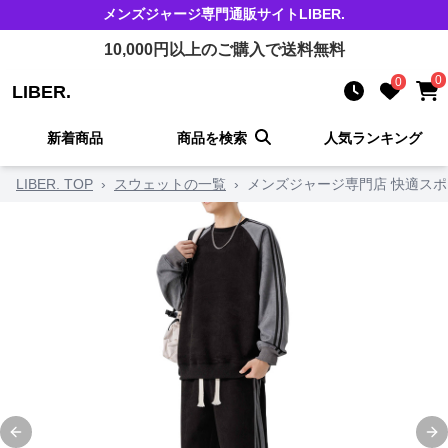
メンズジャージ
専門通販サイト
LIBER.
10,000
円以上のご購入で送料無料
0
0
LIBER.
新着商品
商品を検索
人気ランキング
LIBER. TOP
›
スウェットの一覧
›
メンズジャージ専門店 快適ス
Previous slide
Ne