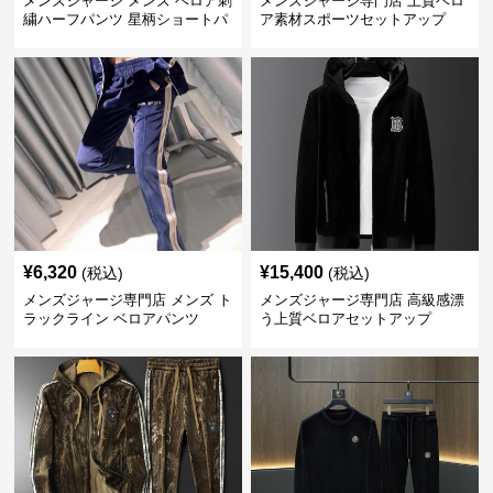
メンズジャージ メンズ ベロア刺
メンズジャージ専門店 上質ベロ
繍ハーフパンツ 星柄ショートパ
ア素材スポーツセットアップ
ンツ
¥
6,320
¥
15,400
(税込)
(税込)
メンズジャージ専門店 メンズ ト
メンズジャージ専門店 高級感漂
ラックライン ベロアパンツ
う上質ベロアセットアップ