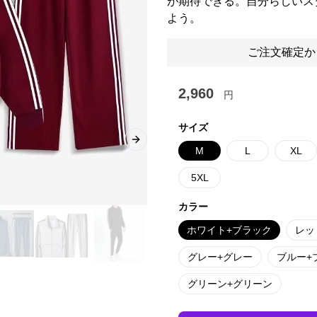
が期待できる。自分らしいス
よう。
ご注文確定か
2,960
円
サイズ
Next slide
M
L
XL
5XL
カラー
ホワイト+ブラック
レッ
グレー+グレー
ブルー+
グリーン+グリーン