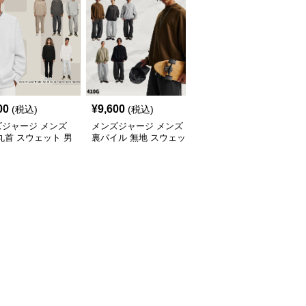
00
¥
9,600
¥
7,020
(税込)
(税込)
(税込)
ズジャージ メンズ
メンズジャージ メンズ
メンズジャージ メンズ
丸首 スウェット 男
裏パイル 無地 スウェッ
秋冬 ミニハイネック 長
 全5色 2025新作
ト 男女兼用 全5色 2025
袖スウェット 抗菌 全6
新作