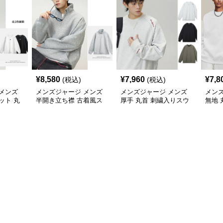
¥
8,580
¥
7,960
¥
7,8
(税込)
(税込)
メンズ
メンズジャージ メンズ
メンズジャージ メンズ
メン
ット 丸
半開き立ち襟 古着風ス
厚手 丸首 刺繍入りスウ
無地 
ット 全2
ウェット 秋冬
ェット プルオーバー 全3
女兼用
色