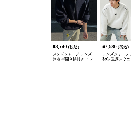
¥
8,740
¥
7,580
(税込)
(税込)
メンズジャージ メンズ
メンズジャージ 
無地 半開き襟付き トレ
秋冬 重厚スウェ
ーナー 男女兼用 春秋
首 大きめシルエ
2025新作
色