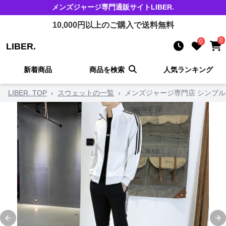
メンズジャージ
専門通販サイト
LIBER.
10,000
円以上のご購入で送料無料
0
0
LIBER.
新着商品
商品を検索
人気ランキング
LIBER. TOP
›
スウェットの一覧
›
メンズジャージ専門店 シンプ
Previous slide
Ne