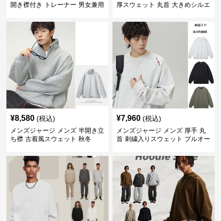
開き襟付き トレーナー 男女兼用
厚スウェット 丸首 大きめシルエ
春秋 2025新作
ット 全2色
¥
8,580
¥
7,960
(税込)
(税込)
メンズジャージ メンズ 半開き立
メンズジャージ メンズ 厚手 丸
ち襟 古着風スウェット 秋冬
首 刺繍入りスウェット プルオー
バー 全3色