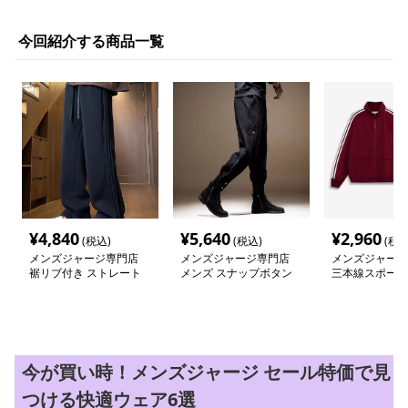
今回紹介する商品一覧
¥
4,840
¥
5,640
¥
2,960
(税込)
(税込)
(税込
メンズジャージ専門店
メンズジャージ専門店
メンズジャージ
裾リブ付き ストレート
メンズ スナップボタン
三本線スポーテ
ジャージ
付き バイカースウェッ
ットアップ ジ
ト
今が買い時！メンズジャージ セール特価で見
つける快適ウェア6選