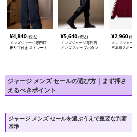
¥
4,840
¥
5,640
¥
2,960
(税込)
(税込)
(税込
メンズジャージ専門店
メンズジャージ専門店
メンズジャージ
裾リブ付き ストレート
メンズ スナップボタン
三本線スポーテ
ジャージ
付き バイカースウェッ
ットアップ ジ
ト
ジャージ メンズ セールの選び方｜まず押さ
えるべきポイント
ジャージ メンズ セールを選ぶうえで重要な判断
基準