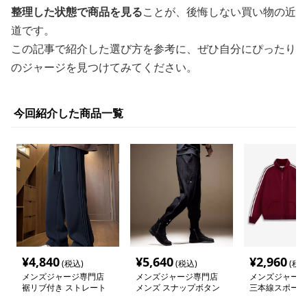
整理した状態で商品を見る
ことが、後悔しない買い物の近
道です。
この記事で紹介した選び方を参考に、ぜひ自分にぴったり
のジャージを見つけてみてください。
今回紹介した商品一覧
¥
4,840
¥
5,640
¥
2,960
(税込)
(税込)
(税込
メンズジャージ専門店
メンズジャージ専門店
メンズジャージ
裾リブ付き ストレート
メンズ スナップボタン
三本線スポーテ
ジャージ
付き バイカースウェッ
ットアップ ジ