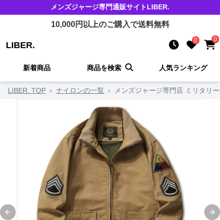
メンズジャージ
専門通販サイト
LIBER.
10,000
円以上のご購入で送料無料
0
0
LIBER.
新着商品
商品を検索
人気ランキング
LIBER. TOP
›
ナイロンの一覧
›
メンズジャージ専門店 ミリタリー風
Previous slide
Ne