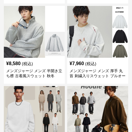
春秋 2025新作
ット 全2色
¥
8,580
¥
7,960
(税込)
(税込)
メンズジャージ メンズ 半開き立
メンズジャージ メンズ 厚手 丸
ち襟 古着風スウェット 秋冬
首 刺繍入りスウェット プルオー
バー 全3色