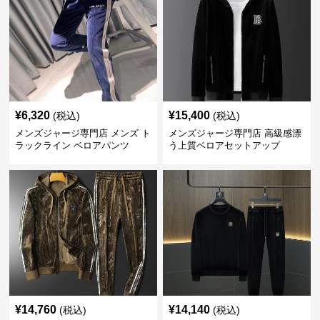
¥
6,320
¥
15,400
(税込)
(税込)
メンズジャージ専門店 メンズ ト
メンズジャージ専門店 高級感漂
ラックライン ベロアパンツ
う上質ベロアセットアップ
¥
14,760
¥
14,140
(税込)
(税込)