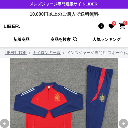
メンズジャージ
専門通販サイト
LIBER.
10,000
円以上のご購入で送料無料
0
0
LIBER.
新着商品
商品を検索
人気ランキング
LIBER. TOP
›
ナイロンの一覧
›
メンズジャージ専門店 スポーツ
Previous slide
Ne