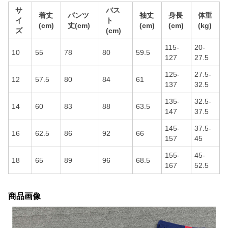
サ
バス
着丈
パンツ
袖丈
身長
体重
イ
ト
(cm)
丈(cm)
(cm)
(cm)
(kg)
ズ
(cm)
115-
20-
10
55
78
80
59.5
127
27.5
125-
27.5-
12
57.5
80
84
61
137
32.5
135-
32.5-
14
60
83
88
63.5
147
37.5
145-
37.5-
16
62.5
86
92
66
157
45
155-
45-
18
65
89
96
68.5
167
52.5
商品画像