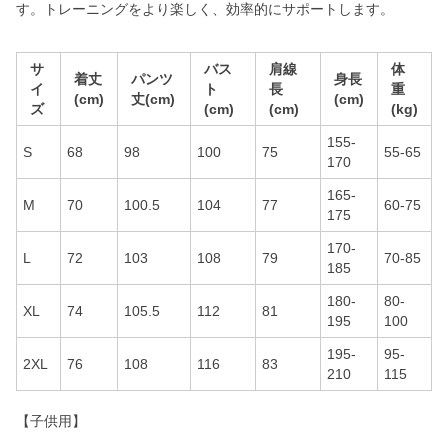
す。トレーニングをより楽しく、効率的にサポートします。
サ
バス
肩線
体
着丈
パンツ
身長
イ
ト
長
重
(cm)
丈(cm)
(cm)
ズ
(cm)
(cm)
(kg)
155-
S
68
98
100
75
55-65
170
165-
M
70
100.5
104
77
60-75
175
170-
L
72
103
108
79
70-85
185
180-
80-
XL
74
105.5
112
81
195
100
195-
95-
2XL
76
108
116
83
210
115
【子供用】