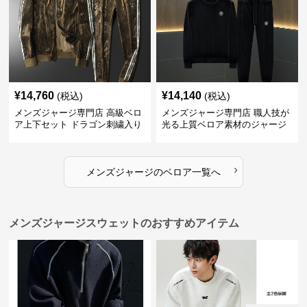
¥
14,760
¥
14,140
(税込)
(税込)
メンズジャージ専門店 高級ベロ
メンズジャージ専門店 職人技が
ア上下セット ドラゴン刺繍入り
光る上質ベロア素材のジャージ
上下セット
›
メンズジャージ
の
ベロア
一覧へ
メンズジャージスウェットのおすすめアイテム