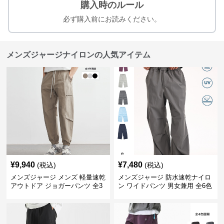
購入時のルール
必ず購入前にお読みください。
メンズジャージナイロンの人気アイテム
¥
9,940
¥
7,480
(税込)
(税込)
メンズジャージ メンズ 軽量速乾
メンズジャージ 防水速乾ナイロ
アウトドア ジョガーパンツ 全3
ン ワイドパンツ 男女兼用 全6色
色