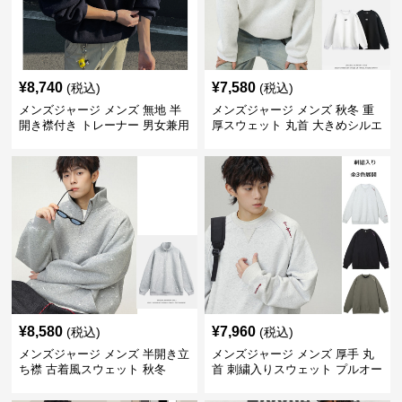
¥
8,740
¥
7,580
(税込)
(税込)
メンズジャージ メンズ 無地 半
メンズジャージ メンズ 秋冬 重
開き襟付き トレーナー 男女兼用
厚スウェット 丸首 大きめシルエ
春秋 2025新作
ット 全2色
¥
8,580
¥
7,960
(税込)
(税込)
メンズジャージ メンズ 半開き立
メンズジャージ メンズ 厚手 丸
ち襟 古着風スウェット 秋冬
首 刺繍入りスウェット プルオー
バー 全3色