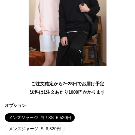
ご注文確定から7~28日でお届け予定
送料は1注文あたり
1000
円かかります
オプション
メンズジャージ
白 / XS
6,520
円
メンズジャージ
S
6,520
円