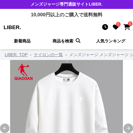
メンズジャージ
専門通販サイト
LIBER.
10,000
円以上のご購入で送料無料
0
0
LIBER.
新着商品
商品を検索
人気ランキング
LIBER. TOP
›
ナイロンの一覧
›
メンズジャージ メンズジャージ 
Previous slide
Ne