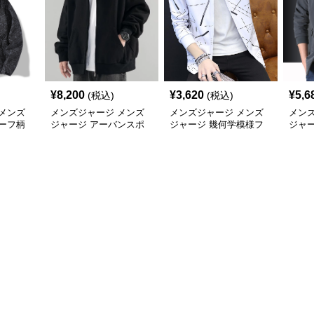
¥
8,200
¥
3,620
¥
5,6
(税込)
(税込)
メンズ
メンズジャージ メンズ
メンズジャージ メンズ
メン
ーフ柄
ジャージ アーバンスポ
ジャージ 幾何学模様フ
ジャ
ャカジャ
ーツフードジャージ
ード付きシャカシャカ
ー 