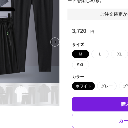
ートを楽しめる。
ご注文確定か
3,720
円
Next slide
サイズ
M
L
XL
5XL
カラー
ホワイト
グレー
ブ
購
カー