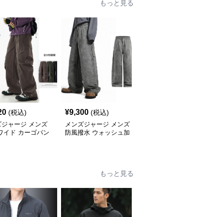
もっと見る
20
¥
9,300
¥
5,620
(税込)
(税込)
(税込)
ズジャージ メンズ
メンズジャージ メンズ
メンズジャージ メンズ
ワイド カーゴパン
防風撥水 ウォッシュ加
チェック柄 ジャージ 上
3色 秋冬
工 綿素材 カーゴワイド
下セット ハーフジップ
パンツ
もっと見る