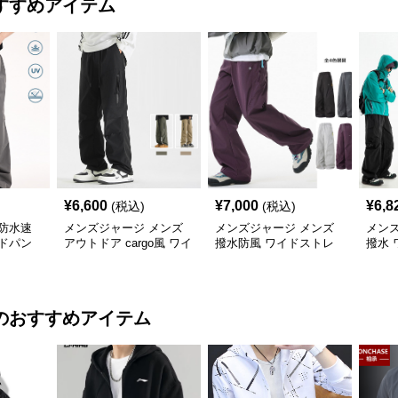
すすめアイテム
¥
6,600
¥
7,000
¥
6,8
(税込)
(税込)
防水速
メンズジャージ メンズ
メンズジャージ メンズ
メン
ドパン
アウトドア cargo風 ワイ
撥水防風 ワイドストレ
撥水 
色
ドパンツ 男女兼用 全4色
ートパンツ 全4色
ツ 全
2025新作
のおすすめアイテム