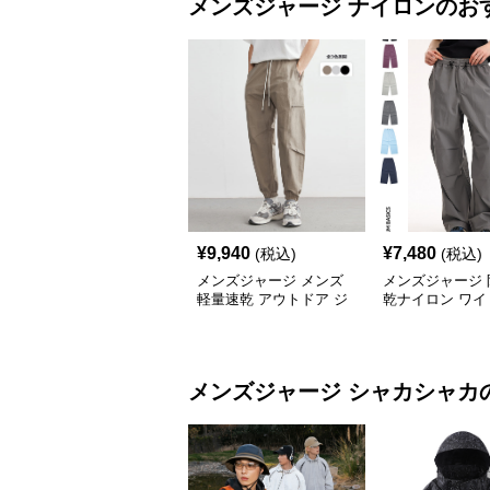
メンズジャージ
ナイロン
のお
¥
9,940
¥
7,480
(税込)
(税込)
メンズジャージ メンズ
メンズジャージ 
軽量速乾 アウトドア ジ
乾ナイロン ワイ
ョガーパンツ 全3色
ツ 男女兼用 全6
メンズジャージ
シャカシャカ