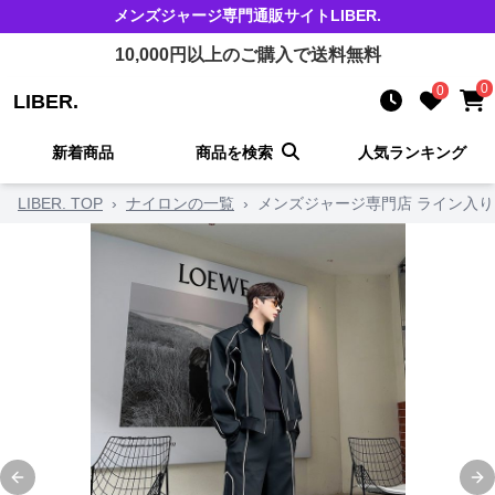
メンズジャージ
専門通販サイト
LIBER.
10,000
円以上のご購入で送料無料
0
0
LIBER.
新着商品
商品を検索
人気ランキング
LIBER. TOP
›
ナイロンの一覧
›
メンズジャージ専門店 ライン入
Previous slide
Ne