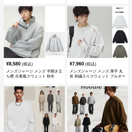
春秋 2025新作
ット 全2色
¥
8,580
¥
7,960
(税込)
(税込)
メンズジャージ メンズ 半開き立
メンズジャージ メンズ 厚手 丸
ち襟 古着風スウェット 秋冬
首 刺繍入りスウェット プルオー
バー 全3色