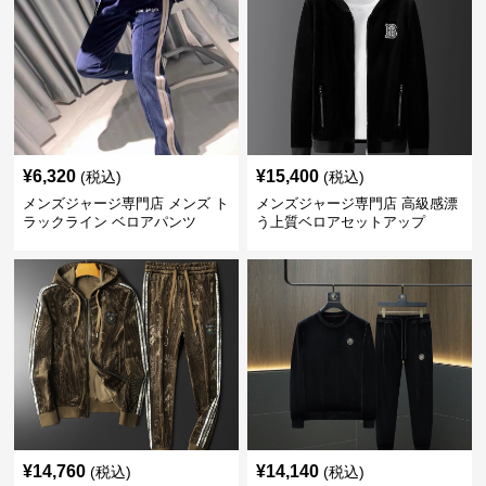
¥
6,320
¥
15,400
(税込)
(税込)
メンズジャージ専門店 メンズ ト
メンズジャージ専門店 高級感漂
ラックライン ベロアパンツ
う上質ベロアセットアップ
¥
14,760
¥
14,140
(税込)
(税込)