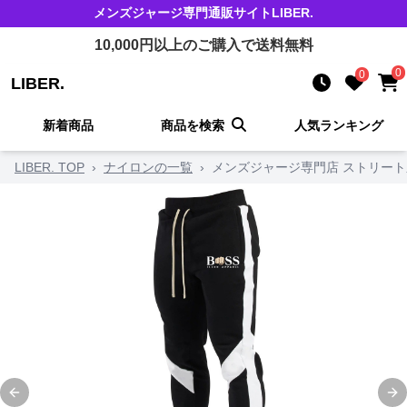
メンズジャージ
専門通販サイト
LIBER.
10,000
円以上のご購入で送料無料
0
0
LIBER.
新着商品
商品を検索
人気ランキング
LIBER. TOP
›
ナイロンの一覧
›
メンズジャージ専門店 ストリー
Previous slide
Ne