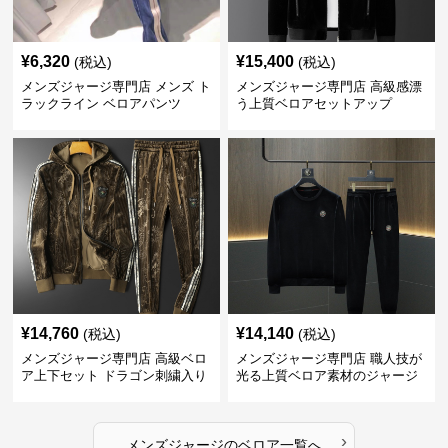
¥
6,320
¥
15,400
(税込)
(税込)
メンズジャージ専門店 メンズ ト
メンズジャージ専門店 高級感漂
ラックライン ベロアパンツ
う上質ベロアセットアップ
¥
14,760
¥
14,140
(税込)
(税込)
メンズジャージ専門店 高級ベロ
メンズジャージ専門店 職人技が
ア上下セット ドラゴン刺繍入り
光る上質ベロア素材のジャージ
上下セット
›
メンズジャージ
の
ベロア
一覧へ