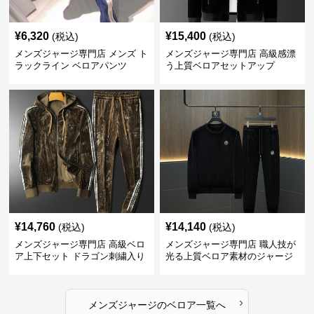
¥
6,320
¥
15,400
(税込)
(税込)
メンズジャージ専門店 メンズ ト
メンズジャージ専門店 高級感漂
ラックライン ベロアパンツ
う上質ベロアセットアップ
¥
14,760
¥
14,140
(税込)
(税込)
メンズジャージ専門店 高級ベロ
メンズジャージ専門店 職人技が
ア上下セット ドラゴン刺繍入り
光る上質ベロア素材のジャージ
上下セット
›
メンズジャージ
の
ベロア
一覧へ