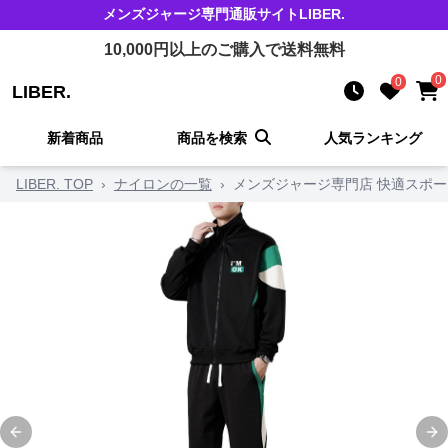
メンズジャージ
専門通販サイト
LIBER.
10,000
円以上のご購入で送料無料
0
0
LIBER.
新着商品
商品を検索
人気ランキング
LIBER. TOP
›
ナイロンの一覧
›
メンズジャージ専門店 快適スポー
Previous slide
Ne