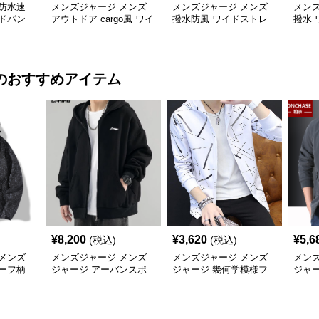
防水速
メンズジャージ メンズ
メンズジャージ メンズ
メン
ドパン
アウトドア cargo風 ワイ
撥水防風 ワイドストレ
撥水 
色
ドパンツ 男女兼用 全4色
ートパンツ 全4色
ツ 全
2025新作
のおすすめアイテム
¥
8,200
¥
3,620
¥
5,6
(税込)
(税込)
メンズ
メンズジャージ メンズ
メンズジャージ メンズ
メン
ーフ柄
ジャージ アーバンスポ
ジャージ 幾何学模様フ
ジャ
ャカジャ
ーツフードジャージ
ード付きシャカシャカ
ー 