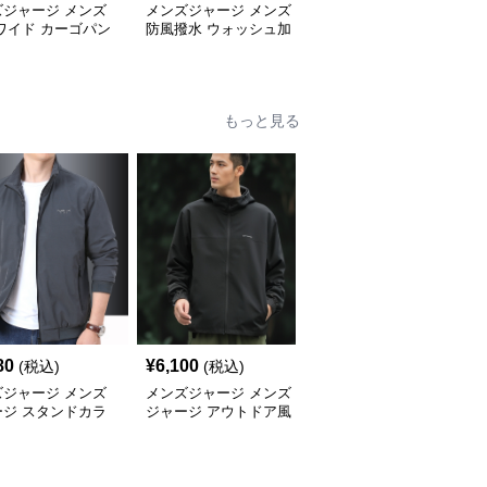
ズジャージ メンズ
メンズジャージ メンズ
メンズジャージ メンズ
ワイド カーゴパン
防風撥水 ウォッシュ加
チェック柄 ジャージ 上
3色 秋冬
工 綿素材 カーゴワイド
下セット ハーフジップ
パンツ
もっと見る
80
¥
6,100
¥
6,060
(税込)
(税込)
(税込)
ズジャージ メンズ
メンズジャージ メンズ
メンズジャージ メンズ
ージ スタンドカラ
ジャージ アウトドア風
ジャージ スタンドカラ
スポーツジャージ
フード付きジャージ
ーシャカシャカジャケッ
ト