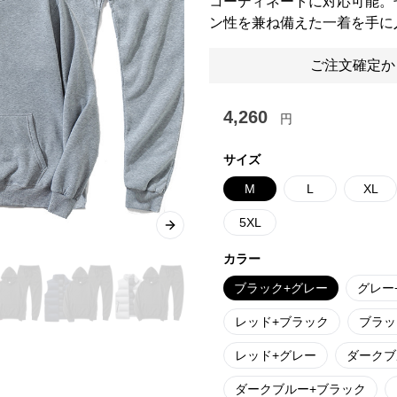
コーディネートに対応可能。
ン性を兼ね備えた一着を手に
ご注文確定か
4,260
円
サイズ
M
L
XL
5XL
Next slide
カラー
ブラック+グレー
グレー
レッド+ブラック
ブラッ
レッド+グレー
ダークブ
ダークブルー+ブラック