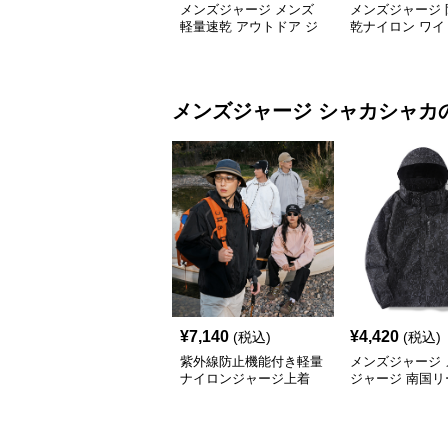
メンズジャージ メンズ
メンズジャージ 
軽量速乾 アウトドア ジ
乾ナイロン ワイ
ョガーパンツ 全3色
ツ 男女兼用 全6
メンズジャージ
シャカシャカ
¥
7,140
¥
4,420
(税込)
(税込)
紫外線防止機能付き軽量
メンズジャージ 
ナイロンジャージ上着
ジャージ 南国リ
フードシャカシ
ージ