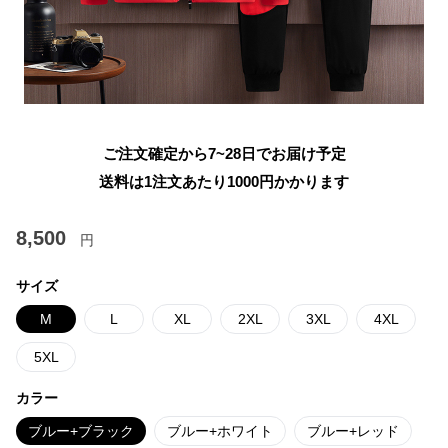
ご注文確定から7~28日でお届け予定
送料は1注文あたり
1000
円かかります
8,500
円
サイズ
M
L
XL
2XL
3XL
4XL
5XL
カラー
ブルー+ブラック
ブルー+ホワイト
ブルー+レッド