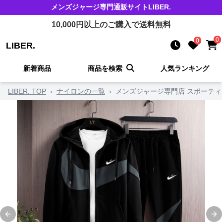
メンズジャージ
専門通販サイト
LIBER.
10,000
円以上のご購入で送料無料
0
0
LIBER.
新着商品
商品を検索
人気ランキング
LIBER. TOP
›
ナイロンの一覧
›
メンズジャージ専門店 スポーテ
Previous slide
Ne