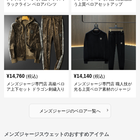
ラックライン ベロアパンツ
う上質ベロアセットアップ
¥
14,760
¥
14,140
(税込)
(税込)
メンズジャージ専門店 高級ベロ
メンズジャージ専門店 職人技が
ア上下セット ドラゴン刺繍入り
光る上質ベロア素材のジャージ
上下セット
›
メンズジャージ
の
ベロア
一覧へ
メンズジャージスウェットのおすすめアイテム