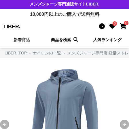
メンズジャージ
専門通販サイト
LIBER.
10,000
円以上のご購入で送料無料
0
0
LIBER.
新着商品
商品を検索
人気ランキング
LIBER. TOP
›
ナイロンの一覧
›
メンズジャージ専門店 軽量スト
Previous slide
Ne