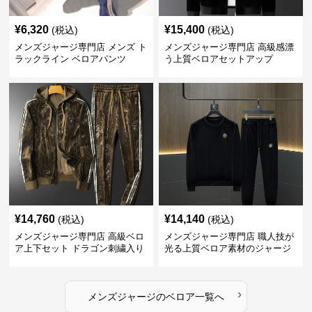
¥
6,320
¥
15,400
(税込)
(税込)
メンズジャージ専門店 メンズ ト
メンズジャージ専門店 高級感漂
ラックライン ベロアパンツ
う上質ベロアセットアップ
¥
14,760
¥
14,140
(税込)
(税込)
メンズジャージ専門店 高級ベロ
メンズジャージ専門店 職人技が
ア上下セット ドラゴン刺繍入り
光る上質ベロア素材のジャージ
上下セット
›
メンズジャージ
の
ベロア
一覧へ