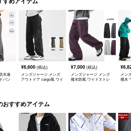
すすめアイテム
¥
6,600
¥
7,000
¥
6,8
(税込)
(税込)
防水速
メンズジャージ メンズ
メンズジャージ メンズ
メン
ドパン
アウトドア cargo風 ワイ
撥水防風 ワイドストレ
撥水 
色
ドパンツ 男女兼用 全4色
ートパンツ 全4色
ツ 全
2025新作
のおすすめアイテム