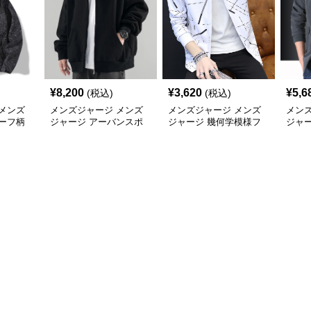
¥
8,200
¥
3,620
¥
5,6
(税込)
(税込)
メンズ
メンズジャージ メンズ
メンズジャージ メンズ
メン
ーフ柄
ジャージ アーバンスポ
ジャージ 幾何学模様フ
ジャ
ャカジャ
ーツフードジャージ
ード付きシャカシャカ
ー 