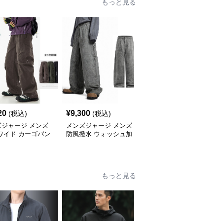
もっと見る
20
¥
9,300
¥
5,620
(税込)
(税込)
(税込)
ズジャージ メンズ
メンズジャージ メンズ
メンズジャージ メンズ
ワイド カーゴパン
防風撥水 ウォッシュ加
チェック柄 ジャージ 上
3色 秋冬
工 綿素材 カーゴワイド
下セット ハーフジップ
パンツ
もっと見る