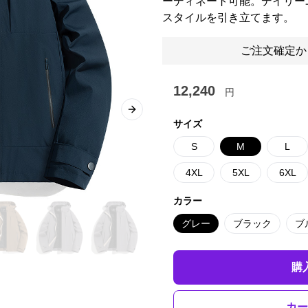
ーディネート可能。デイリー
スタイルを引き立てます。
ご注文確定か
12,240
円
Next slide
サイズ
S
M
L
4XL
5XL
6XL
カラー
グレー
ブラック
ブ
購
カー