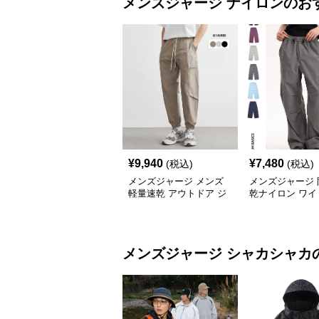
メンズジャージ
ナイロン
のお
¥
9,940
¥
7,480
(税込)
(税込)
メンズジャージ メンズ
メンズジャージ 
軽量速乾 アウトドア ジ
乾ナイロン ワイ
ョガーパンツ 全3色
ツ 男女兼用 全6
メンズジャージ
シャカシャカ