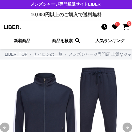
メンズジャージ
専門通販サイト
LIBER.
10,000
円以上のご購入で送料無料
0
0
LIBER.
新着商品
商品を検索
人気ランキング
LIBER. TOP
›
ナイロンの一覧
›
メンズジャージ専門店 上質なジャ
Previous slide
Ne