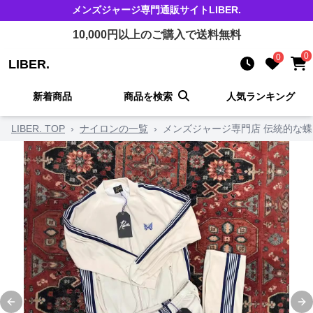
メンズジャージ
専門通販サイト
LIBER.
10,000
円以上のご購入で送料無料
0
0
LIBER.
新着商品
商品を検索
人気ランキング
LIBER. TOP
›
ナイロンの一覧
›
メンズジャージ専門店 伝統的な
Previous slide
Ne