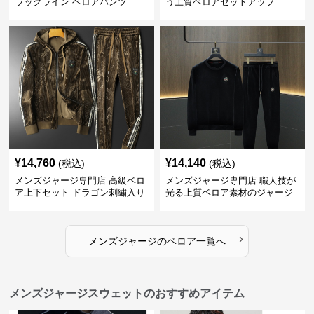
ラックライン ベロアパンツ
う上質ベロアセットアップ
¥
14,760
¥
14,140
(税込)
(税込)
メンズジャージ専門店 高級ベロ
メンズジャージ専門店 職人技が
ア上下セット ドラゴン刺繍入り
光る上質ベロア素材のジャージ
上下セット
›
メンズジャージ
の
ベロア
一覧へ
メンズジャージスウェットのおすすめアイテム