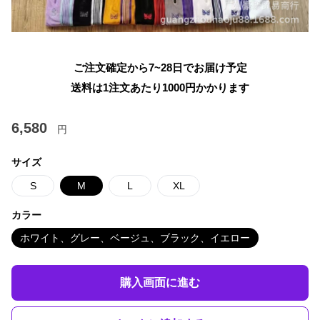
ご注文確定から7~28日でお届け予定
送料は1注文あたり
1000
円かかります
6,580
円
サイズ
S
M
L
XL
カラー
ホワイト、グレー、ベージュ、ブラック、イエロー
購入画面に進む