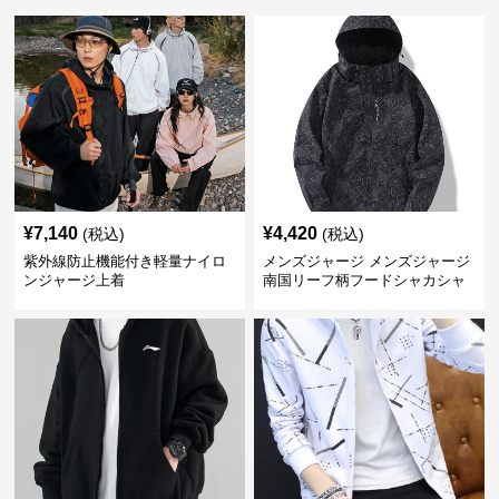
¥
7,140
¥
4,420
(税込)
(税込)
紫外線防止機能付き軽量ナイロ
メンズジャージ メンズジャージ
ンジャージ上着
南国リーフ柄フードシャカシャ
カジャージ