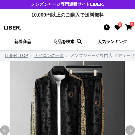
メンズジャージ
専門通販サイト
LIBER.
10,000
円以上のご購入で送料無料
0
0
LIBER.
新着商品
商品を検索
人気ランキング
LIBER. TOP
›
ナイロンの一覧
›
メンズジャージ専門店 メデューサ
Previous slide
Ne