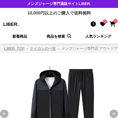
メンズジャージ
専門通販サイト
LIBER.
10,000
円以上のご購入で送料無料
0
0
LIBER.
新着商品
商品を検索
人気ランキング
LIBER. TOP
›
ナイロンの一覧
›
メンズジャージ専門店 アウトド
Previous slide
Ne