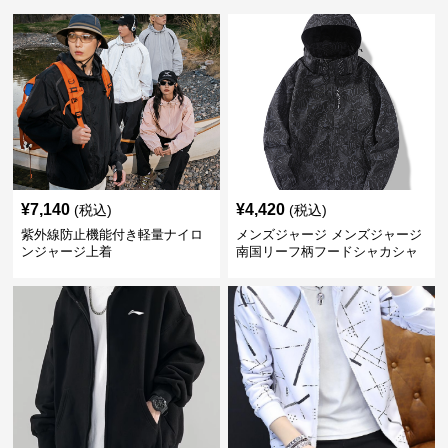
¥
7,140
¥
4,420
(税込)
(税込)
紫外線防止機能付き軽量ナイロ
メンズジャージ メンズジャージ
ンジャージ上着
南国リーフ柄フードシャカシャ
カジャージ