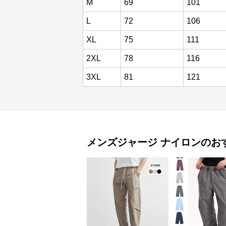
M
69
101
L
72
106
XL
75
111
2XL
78
116
3XL
81
121
メンズジャージ
ナイロン
のお