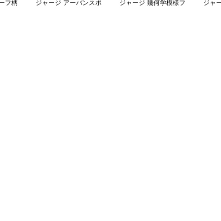
ーフ柄
ジャージ アーバンスポ
ジャージ 幾何学模様フ
ジャ
ャカジャ
ーツフードジャージ
ード付きシャカシャカ
ー 