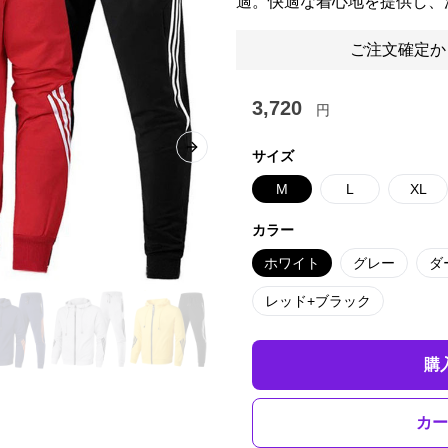
適。快適な着心地を提供し、
ご注文確定か
3,720
円
Next slide
サイズ
M
L
XL
カラー
ホワイト
グレー
ダ
レッド+ブラック
購
カー