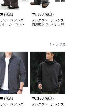
20
¥
9,300
¥
5,620
(税込)
(税込)
(税込)
ズジャージ メンズ
メンズジャージ メンズ
メンズジャージ メンズ
ワイド カーゴパン
防風撥水 ウォッシュ加
チェック柄 ジャージ 上
3色 秋冬
工 綿素材 カーゴワイド
下セット ハーフジップ
パンツ
もっと見る
80
¥
6,100
¥
6,060
(税込)
(税込)
(税込)
ズジャージ メンズ
メンズジャージ メンズ
メンズジャージ メンズ