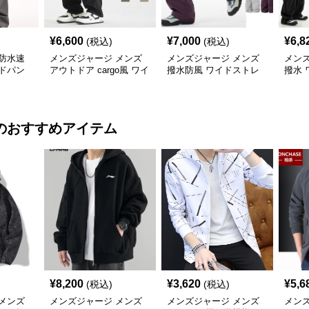
¥
6,600
¥
7,000
¥
6,8
(税込)
(税込)
防水速
メンズジャージ メンズ
メンズジャージ メンズ
メン
ドパン
アウトドア cargo風 ワイ
撥水防風 ワイドストレ
撥水 
色
ドパンツ 男女兼用 全4色
ートパンツ 全4色
ツ 全
2025新作
のおすすめアイテム
¥
8,200
¥
3,620
¥
5,6
(税込)
(税込)
メンズ
メンズジャージ メンズ
メンズジャージ メンズ
メン