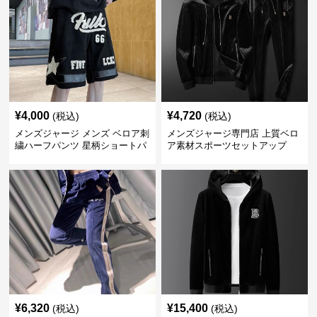
¥
4,000
¥
4,720
(税込)
(税込)
メンズジャージ メンズ ベロア刺
メンズジャージ専門店 上質ベロ
繍ハーフパンツ 星柄ショートパ
ア素材スポーツセットアップ
ンツ
¥
6,320
¥
15,400
(税込)
(税込)