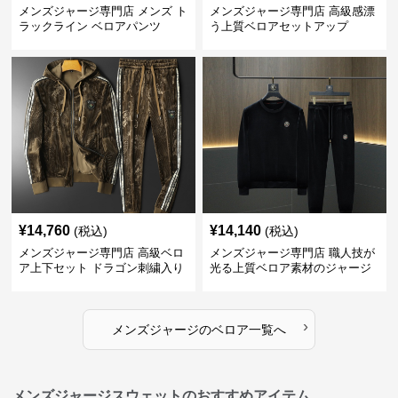
メンズジャージ専門店 メンズ ト
メンズジャージ専門店 高級感漂
ラックライン ベロアパンツ
う上質ベロアセットアップ
¥
14,760
¥
14,140
(税込)
(税込)
メンズジャージ専門店 高級ベロ
メンズジャージ専門店 職人技が
ア上下セット ドラゴン刺繍入り
光る上質ベロア素材のジャージ
上下セット
›
メンズジャージ
の
ベロア
一覧へ
メンズジャージスウェットのおすすめアイテム