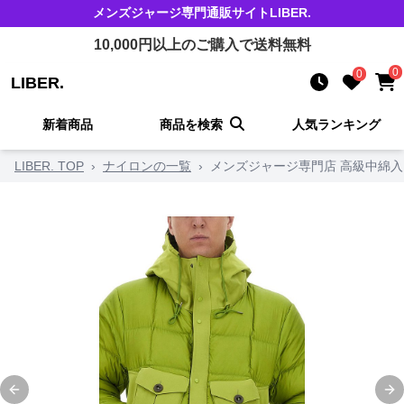
メンズジャージ
専門通販サイト
LIBER.
10,000
円以上のご購入で送料無料
0
0
LIBER.
新着商品
商品を検索
人気ランキング
LIBER. TOP
›
ナイロンの一覧
›
メンズジャージ専門店 高級中綿
Previous slide
Ne