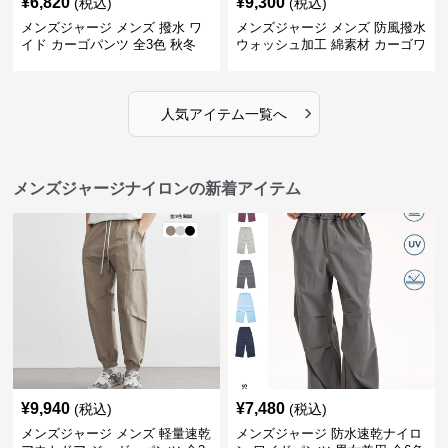
¥
6,820
¥
9,300
(税込)
(税込)
メンズジャージ メンズ 撥水 ワ
メンズジャージ メンズ 防風撥水
イド カーゴパンツ 全3色 秋冬
ウォッシュ加工 綿素材 カーゴワ
イドパンツ
›
人気アイテム一覧へ
メンズジャージナイロンの新着アイテム
¥
9,940
¥
7,480
(税込)
(税込)
メンズジャージ メンズ 軽量速乾
メンズジャージ 防水速乾ナイロ