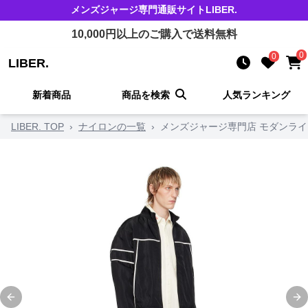
メンズジャージ
専門通販サイト
LIBER.
10,000
円以上のご購入で送料無料
0
0
LIBER.
新着商品
商品を検索
人気ランキング
LIBER. TOP
›
ナイロンの一覧
›
メンズジャージ専門店 モダンラ
Previous slide
Ne