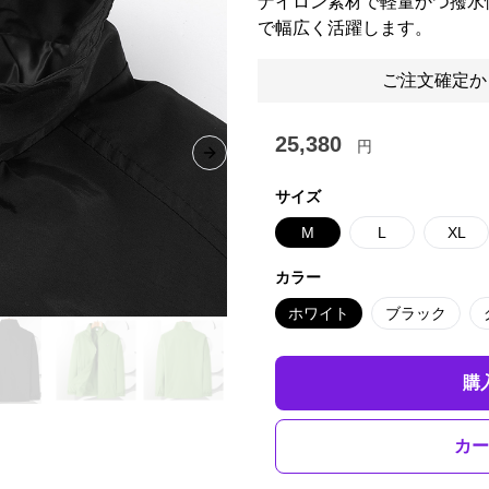
ナイロン素材で軽量かつ撥水
で幅広く活躍します。
ご注文確定か
25,380
円
Next slide
サイズ
M
L
XL
カラー
ホワイト
ブラック
購
カー