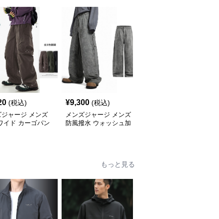
20
¥
9,300
¥
5,620
(税込)
(税込)
(税込)
ズジャージ メンズ
メンズジャージ メンズ
メンズジャージ メンズ
ワイド カーゴパン
防風撥水 ウォッシュ加
チェック柄 ジャージ 上
3色 秋冬
工 綿素材 カーゴワイド
下セット ハーフジップ
パンツ
もっと見る