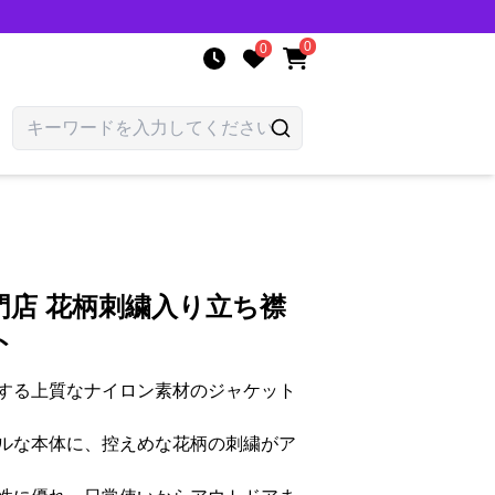
0
0
店 花柄刺繍入り立ち襟
ト
する上質なナイロン素材のジャケット
ルな本体に、控えめな花柄の刺繍がア