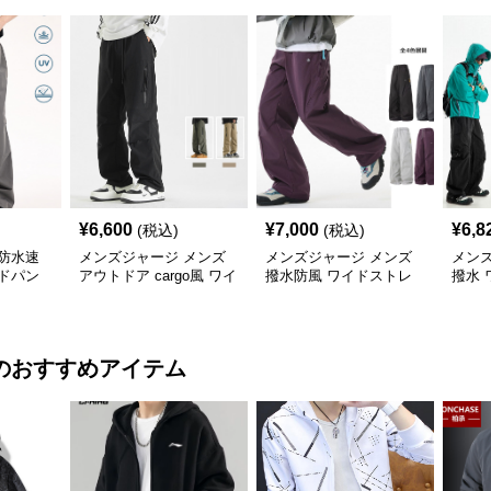
¥
6,600
¥
7,000
¥
6,8
(税込)
(税込)
防水速
メンズジャージ メンズ
メンズジャージ メンズ
メン
ドパン
アウトドア cargo風 ワイ
撥水防風 ワイドストレ
撥水 
色
ドパンツ 男女兼用 全4色
ートパンツ 全4色
ツ 全
2025新作
のおすすめアイテム