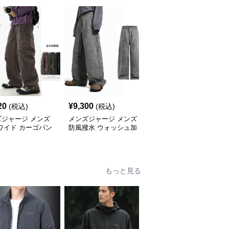
20
¥
9,300
¥
5,620
(税込)
(税込)
(税込)
ズジャージ メンズ
メンズジャージ メンズ
メンズジャージ メンズ
ワイド カーゴパン
防風撥水 ウォッシュ加
チェック柄 ジャージ 上
3色 秋冬
工 綿素材 カーゴワイド
下セット ハーフジップ
パンツ
もっと見る