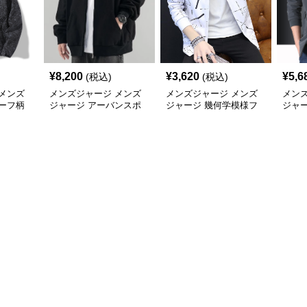
¥
8,200
¥
3,620
¥
5,6
(税込)
(税込)
メンズ
メンズジャージ メンズ
メンズジャージ メンズ
メン
ーフ柄
ジャージ アーバンスポ
ジャージ 幾何学模様フ
ジャ
ャカジャ
ーツフードジャージ
ード付きシャカシャカ
ー 