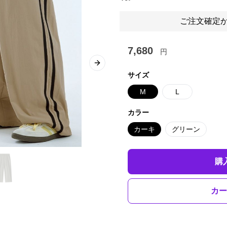
ご注文確定か
7,680
円
Next slide
サイズ
M
L
カラー
カーキ
グリーン
購
カー