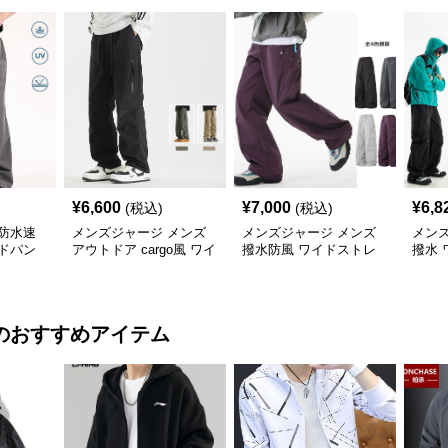
¥
6,600
¥
7,000
¥
6,8
(税込)
(税込)
防水速
メンズジャージ メンズ
メンズジャージ メンズ
メン
ドパン
アウトドア cargo風 ワイ
撥水防風 ワイドストレ
撥水 
色
ドパンツ 男女兼用 全4色
ートパンツ 全4色
ツ 全
2025新作
のおすすめアイテム