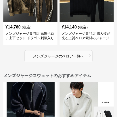
¥
14,760
¥
14,140
(税込)
(税込)
メンズジャージ専門店 高級ベロ
メンズジャージ専門店 職人技が
ア上下セット ドラゴン刺繍入り
光る上質ベロア素材のジャージ
上下セット
›
メンズジャージ
の
ベロア
一覧へ
メンズジャージスウェットのおすすめアイテム