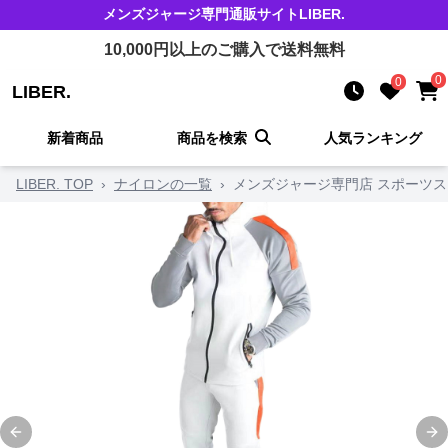
メンズジャージ
専門通販サイト
LIBER.
10,000
円以上のご購入で送料無料
0
0
LIBER.
新着商品
商品を検索
人気ランキング
LIBER. TOP
›
ナイロンの一覧
›
メンズジャージ専門店 スポーツス
Previous slide
Ne