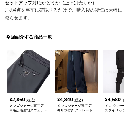
セットアップ対応かどうか（上下別売りか）
この4点を事前に確認するだけで、購入後の後悔は大幅に
減らせます。
今回紹介する商品一覧
¥
2,860
¥
4,840
¥
4,680
(税込)
(税込)
(税込
メンズジャージ専門店
メンズジャージ専門店
メンズジャージ
高級起毛裏地スウェット
裾リブ付き ストレート
スタイリッシュ
ジャージ
ジャージ
ット セットア