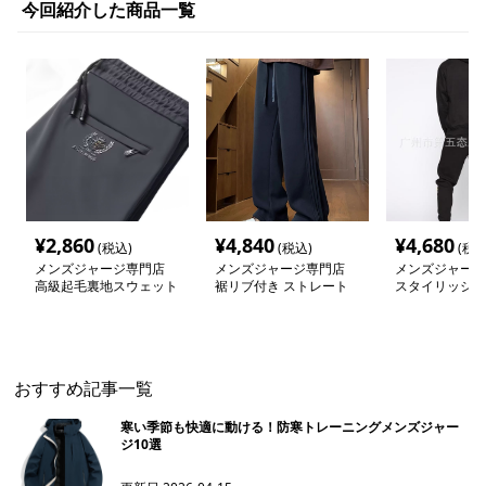
今回紹介した商品一覧
¥
2,860
¥
4,840
¥
4,680
(税込)
(税込)
(税込
メンズジャージ専門店
メンズジャージ専門店
メンズジャージ
高級起毛裏地スウェット
裾リブ付き ストレート
スタイリッシュ
ジャージ
ジャージ
ット セットア
おすすめ記事一覧
寒い季節も快適に動ける！防寒トレーニングメンズジャー
ジ10選