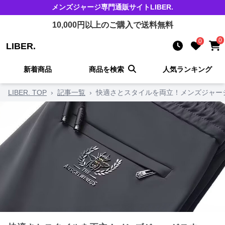
メンズジャージ
専門通販サイト
LIBER.
10,000
円以上のご購入で送料無料
0
0
LIBER.
新着商品
商品を検索
人気ランキング
LIBER. TOP
›
記事一覧
›
快適さとスタイルを両立！メンズジャー