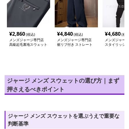
¥
2,860
¥
4,840
¥
4,680
(税込)
(税込)
(税込
メンズジャージ専門店
メンズジャージ専門店
メンズジャージ
高級起毛裏地スウェット
裾リブ付き ストレート
スタイリッシュ
ジャージ
ジャージ
ット セットア
ジャージ メンズ スウェットの選び方｜まず
押さえるべきポイント
ジャージ メンズ スウェットを選ぶうえで重要な
判断基準