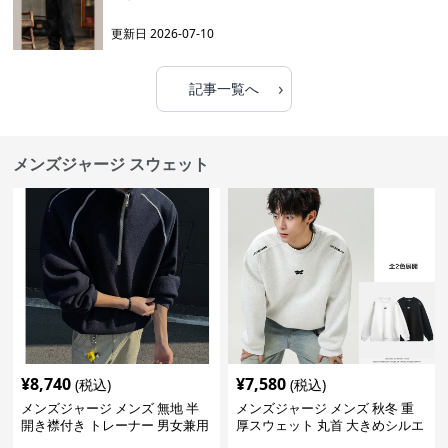
更新日
2026-07-10
›
記事一覧へ
メンズジャージ スウェット
¥
8,740
¥
7,580
(税込)
(税込)
メンズジャージ メンズ 無地 半
メンズジャージ メンズ 秋冬 重
開き襟付き トレーナー 男女兼用
厚スウェット 丸首 大きめシルエ
春秋 2025新作
ット 全2色