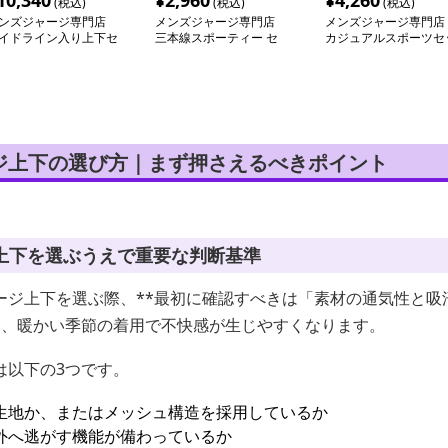
10,340
¥
2,960
¥
4,260
(税込)
(税込)
(税込)
ンズジャージ専門店
メンズジャージ専門店
メンズジャージ専門店
イドライン入り上下セ
三本線スポーティー セ
カジュアルスポーツセ
トアップジャージ
ットアップ ジャージ
トアップ 上下組
ジ上下の選び方｜まず押さえるべきポイント
上下を選ぶうえで重要な判断基準
ージ上下を選ぶ際、**最初に確認すべきは「素材の通気性と吸
と、暖かい季節の着用で不快感が生じやすくなります。
は以下の3つです。
生地か、またはメッシュ構造を採用しているか
外へ逃がす機能が備わっているか