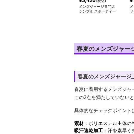
¥
3,420
¥
(税込)
メンズジャージ専門店
メ
シンプル スポーティー
サ
セットアップ ジャージ
ッ
春夏のメンズジャー
春夏のメンズジャージ
春夏に着用するメンズジャ
この2点を満たしていない
具体的なチェックポイント
素材
：ポリエステル主体の
吸汗速乾加工
：汗を素早く