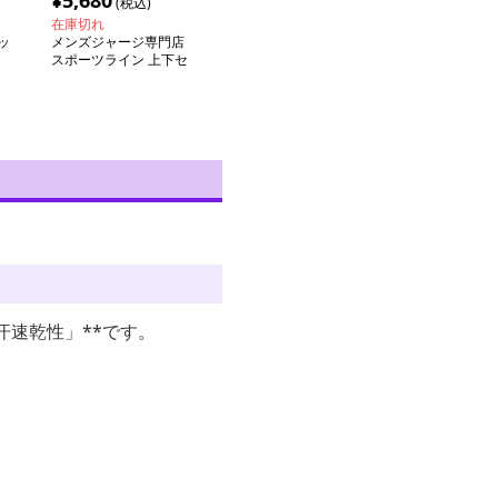
¥
5,680
(税込)
在庫切れ
ッ
メンズジャージ専門店
スポーツライン 上下セ
ット ジャージ
汗速乾性」**です。