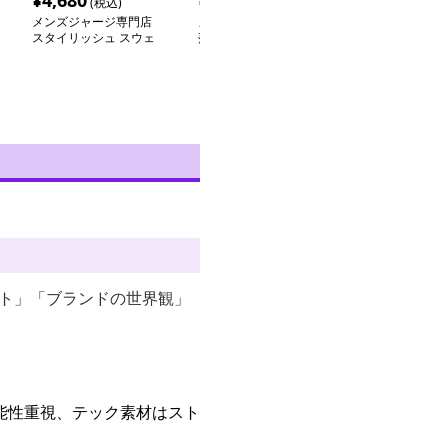
¥
4,680
¥
6,940
¥
12,020
(税込)
(税込)
(税
メンズジャージ専門店
メンズジャージ専門店
メンズジャージ
スタイリッシュ スウェ
落ち着きのある大人の上
すっきりシルエ
ット セットアップ
下セットアップスウェッ
ポーツライン 
ト
ット」「ブランドの世界観」
能性重視、テック素材はスト