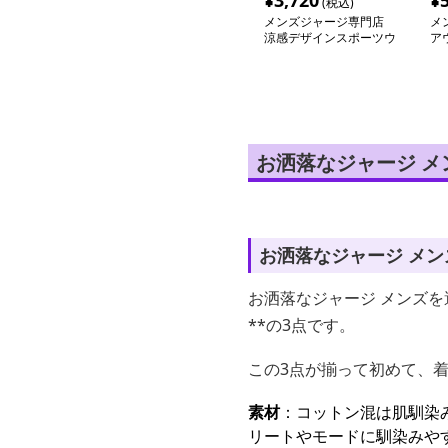
¥
3,720
¥
(税込)
メンズジャージ専門店
メ
涼感デザインスポーツウ
ア
ェア3点セット
ウ
お洒落なジャージ 
お洒落なジャージ メ
お洒落なジャージ メンズ
**の3点です。
この3点が揃って初めて、
素材
：コットン混は肌馴染
リートやモードに馴染みや