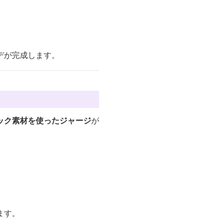
デが完成します。
ック素材を使ったジャージ
が
ます。