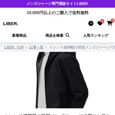
メンズジャージ
専門通販サイト
LIBER.
10,000
円以上のご購入で送料無料
0
0
LIBER.
新着商品
商品を検索
人気ランキング
LIBER. TOP
›
記事一覧
›
トレンド感満載の韓国メンズジャージで