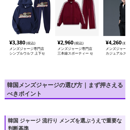
¥
3,380
¥
2,960
¥
4,260
(税込)
(税込)
(税込
メンズジャージ専門店
メンズジャージ専門店
メンズジャージ
シンプルウルフ 上下セ
三本線スポーティー セ
カジュアルスポ
ット スウェット
ットアップ ジャージ
トアップ 上下
韓国メンズジャージの選び方｜まず押さえる
べきポイント
韓国 ジャージ 流行り メンズを選ぶうえで重要な
判断基準