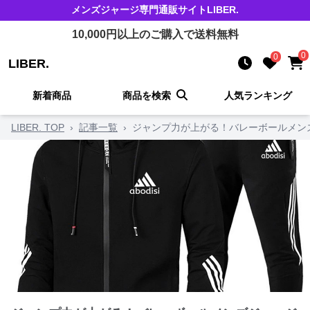
メンズジャージ
専門通販サイト
LIBER.
10,000
円以上のご購入で送料無料
0
0
LIBER.
新着商品
商品を検索
人気ランキング
LIBER. TOP
›
記事一覧
›
ジャンプ力が上がる！バレーボールメン