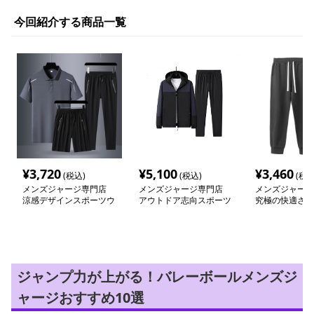
今回紹介する商品一覧
¥
3,720
¥
5,100
¥
3,460
(税込)
(税込)
(税込
メンズジャージ専門店
メンズジャージ専門店
メンズジャージ
涼感デザインスポーツウ
アウトドア志向スポーツ
究極の快適さを
ェア3点セット
ウェア上下セット
リラックスジャ
ジャンプ力が上がる！バレーボールメンズジ
ャージおすすめ10選