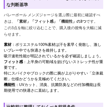
な判断基準
バレーボール メンズジャージを選ぶ際に最初に確認すべ
きは、
「素材」「フィット感」「機能性」の3つ
です。
この3点を軸に絞り込むことで、購入後の後悔を大幅に減
らせます。
素材
：ポリエステル100%素材は汗を素早く発散し、激し
いプレー中でも快適さを維持します。
吸汗速乾性能が明記されているかを必ず確認しましょう。
フィット感
：上半身の可動域を妨げないストレッチ性が重
要です。
特にスパイクやブロックの際に腕が上がりやすい「立体裁
断」仕様かどうかを見極めてください。
機能性
：UVカット、消臭、抗菌防臭などの付加機能は長
期使用での快適さに直結します。
比較前に整理しておくべき前提条件