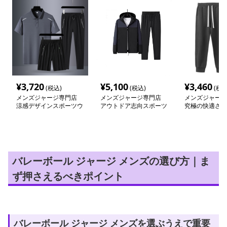
¥
3,720
¥
5,100
¥
3,460
(税込)
(税込)
(税込
メンズジャージ専門店
メンズジャージ専門店
メンズジャージ
涼感デザインスポーツウ
アウトドア志向スポーツ
究極の快適さを
ェア3点セット
ウェア上下セット
リラックスジャ
バレーボール ジャージ メンズの選び方｜ま
ず押さえるべきポイント
バレーボール ジャージ メンズを選ぶうえで重要