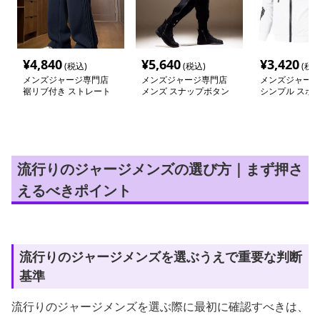
¥
4,840
¥
5,640
¥
3,420
(税込)
(税込)
(税込
メンズジャージ専門店
メンズジャージ専門店
メンズジャージ
裾リブ付き ストレート
メンズ スナップボタン
シンプル スポ
ジャージ
付き バイカースウェッ
セットアップ 
ト
流行りのジャージメンズの選び方｜まず押さ
えるべきポイント
流行りのジャージメンズを選ぶうえで重要な判断
基準
流行りのジャージメンズを選ぶ際に最初に確認すべきは、